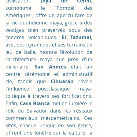
civilisation.
 Joya de Cerén
, 
surnommé le "Pompéi des 
Amériques", offre un aperçu rare de 
la vie quotidienne maya, grâce à des 
vestiges bien préservés sous des 
cendres volcaniques. 
El Tazumal
, 
avec ses pyramides et ses terrains de 
jeu de balle, montre l'évolution de 
l'architecture maya sur près d'un 
millénaire. 
San Andrés
 était un 
centre cérémoniel et administratif 
clé, tandis que 
Cihuatán
 révèle 
l'influence postclassique maya-
toltèque à travers ses fortifications. 
Enfin, 
Casa Blanca
 met en lumière le 
rôle du Salvador dans les réseaux 
commerciaux mésoaméricains. Ces 
sites, chacun unique en son genre, 
offrent une fenêtre sur la culture, la 