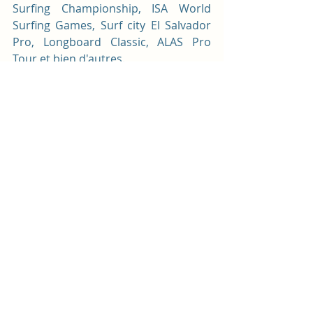
Surfing Championship, ISA World 
Surfing Games, Surf city El Salvador 
Pro, Longboard Classic, ALAS Pro 
Tour et bien d'autres.
9. Elle fait tourner les têtes: 
L'inégalable pupusas
Si il y a bien un plat typique à 
absolument goûter lors de votre 
voyage sur mesure au El Salvador, 
c'est bien la pupusa! 
Délicieuse 
galette de maïs
 pouvant être 
fourrée aux haricots rouges moulus, 
porc, fromage, épinards, 
chipilin
(plante locale), 
lorroco 
(plante locale) 
et bien d'autres ingrédients, le tout 
accompagné par le 
curtido
, sorte de 