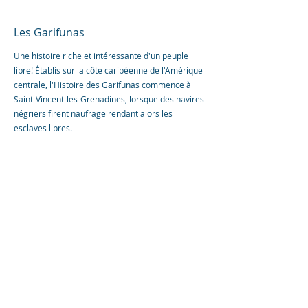
Les Garifunas
Une histoire riche et intéressante d'un peuple
libre! Établis sur la côte caribéenne de l'Amérique
centrale, l'Histoire des Garifunas commence à
Saint-Vincent-les-Grenadines, lorsque des navires
négriers firent naufrage rendant alors les
esclaves libres.
Barriè
re de corail
La barrière de corail du Honduras est l'un des
récifs coralliens les plus importants au monde!
Les îles de Roatan ou encore Utila, avec leurs
étendus de sable blanc et de coraux, vous
accueilleront dans leurs lagons bleu azur pour
des expériences de plongée inoubliables!