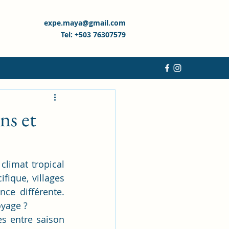
expe.maya@gmail.com
Tel: +503 76307579
ns et
limat tropical 
fique, villages 
ce différente. 
oyage ?
s entre saison 