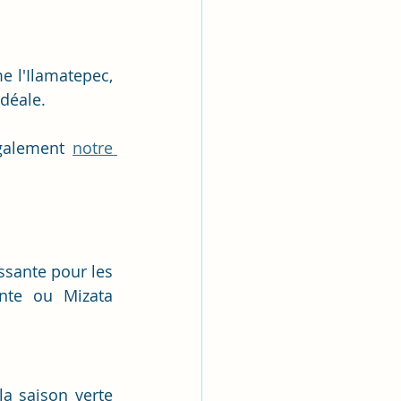
 l'Ilamatepec, 
idéale.
galement 
notre 
sante pour les 
nte ou Mizata 
a saison verte 