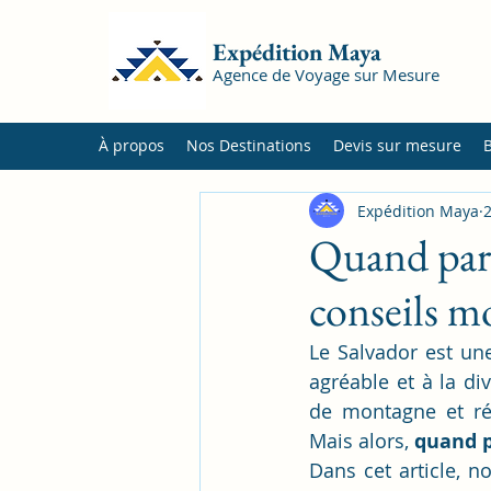
Expédition Maya
Agence de Voyage sur Mesure
À propos
Nos Destinations
Devis sur mesure
Expédition Maya
2
Quand part
conseils m
Le Salvador est une
agréable et à la di
de montagne et rés
Mais alors, 
quand p
Dans cet article, n