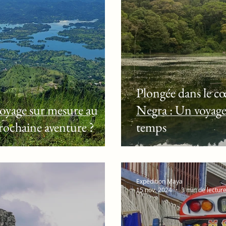
ales
Café et plantations
Route des Fleurs
Aventures
Plongée dans le cœ
oyage sur mesure au
Negra : Un voyage
rochaine aventure ?
temps
Expédition Maya
15 nov. 2024
3 min de lectur