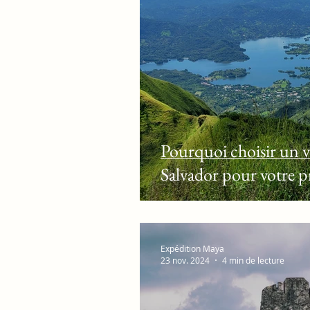
Gastronomie & saveurs loc
Voyage au Nicaragua
Pourquoi choisir un v
Salvador pour votre p
Expédition Maya
23 nov. 2024
4 min de lecture