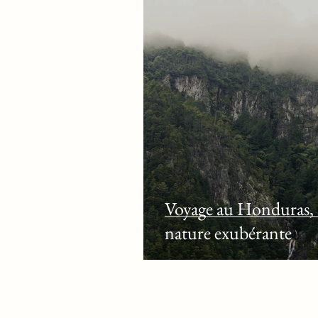
Voyage au Honduras, à
nature exubérante