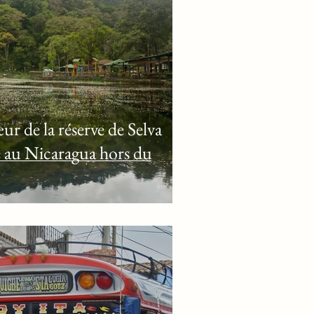
Célébrations
ur de la réserve de Selva
 au Nicaragua hors du
e