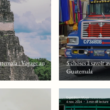
atemala : Voyage au
5 choses à savoir 
Guatemala
Expédition Maya
4 nov. 2024
3 min de lecture