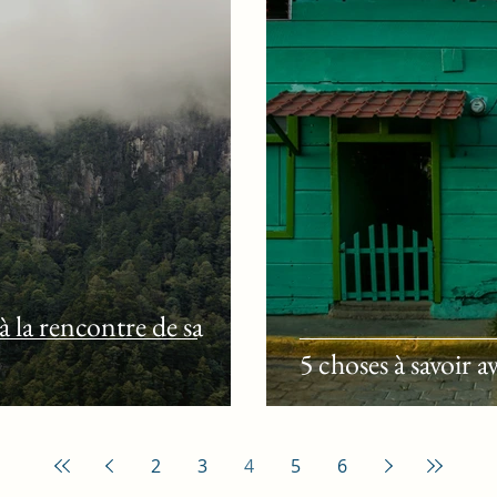
 la rencontre de sa
5 choses à savoir 
2
3
4
5
6