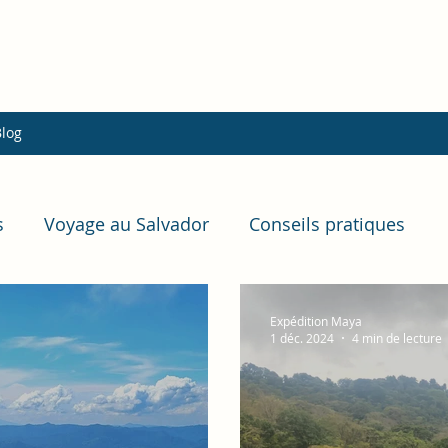
Blog
s
Voyage au Salvador
Conseils pratiques
trale
Voyage au Guatemala
Voyage au El Sal
Expédition Maya
1 déc. 2024
4 min de lecture
tés nature
Faune & flore
Expériences uniques