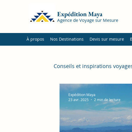
Expédition Maya
Agence de Voyage sur Mesure
À propos
Nos Destinations
Devis sur mesure
Conseils et inspirations voyage
Destinations Amérique cen
Expédition Maya
23 avr. 2025
2 min de lecture
Capitale & Villes
Activi