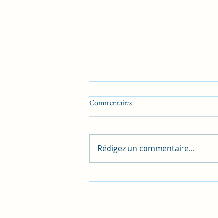
Commentaires
Rédigez un commentaire...
5 volcans à découvrir au
Guatemala
© 2025 par Expédition
Maya.