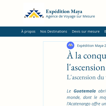
Expédition Maya
Agence de Voyage sur Mesure
À propos
Nos Destinations
Devis sur mesure
Expédition Maya
2
À la conqu
l'ascensio
L'ascension du
Le 
Guatemala 
abr
monde, dont le ma
l'Acatenango offre un