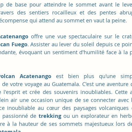
mp de base pour atteindre le sommet avant le lever
avers des sentiers rocailleux et des pentes abrup
 récompense qui attend au sommet en vaut la peine.
Acatenango
 offre une vue spectaculaire sur le cra
lcan Fuego
. Assister au lever du soleil depuis ce poin
dante, évoquant un sentiment d'humilité face à la p
volcan Acatenango
 est bien plus qu'une simp
 de votre voyage au Guatemala. C'est une aventure q
e l'esprit et crée des souvenirs inoubliables. Cette a
ein air une occasion unique de se connecter avec l
nce inoubliable au cœur des paysages volcaniques 
 passionné de 
trekking
 ou un explorateur en herbe
re à la hauteur de ses sommets majestueux lors de
atemala
. 