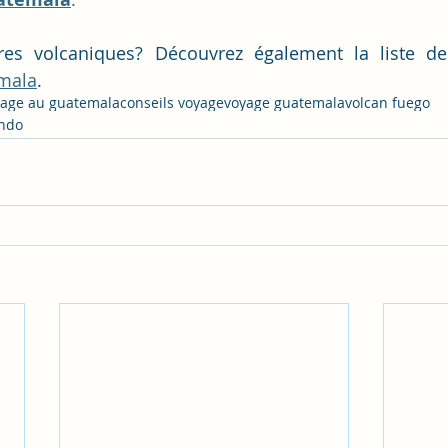
res volcaniques? Découvrez également la liste d
emala
.
yage au guatemala
conseils voyage
voyage guatemala
volcan fuego
ndo