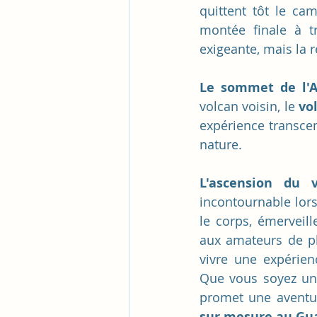
quittent tôt le ca
montée finale à tr
exigeante, mais la
Le sommet de l'
volcan voisin, le 
vo
expérience transcen
nature.
L'ascension du 
incontournable lors
le corps, émerveill
aux amateurs de pl
vivre une expérie
Que vous soyez un
promet une aventu
sur mesure au Gu