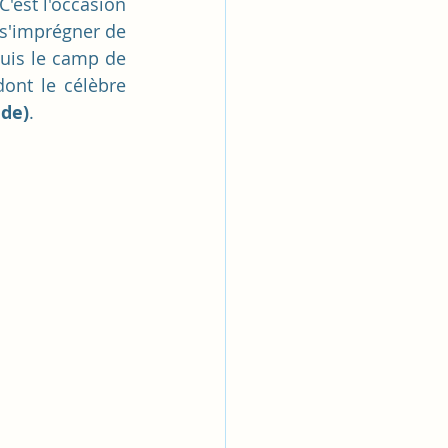
 C'est l'occasion 
 s'imprégner de 
uis le camp de 
base offre une vue à couper le souffle sur les volcans environnants, dont le célèbre 
ude)
.