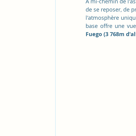
À mi-chemin de l'asc
de se reposer, de p
l'atmosphère unique
Fuego (3 768m d'al