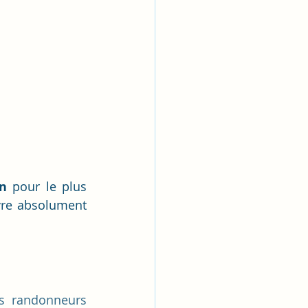
in
 pour le plus 
vre absolument 
es randonneurs 