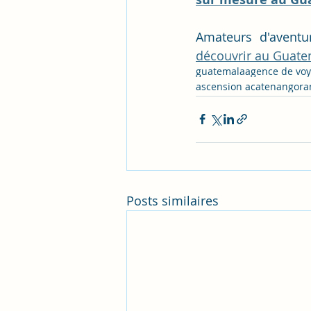
Amateurs d'aventu
découvrir au Guat
guatemala
agence de vo
ascension acatenango
ra
Posts similaires